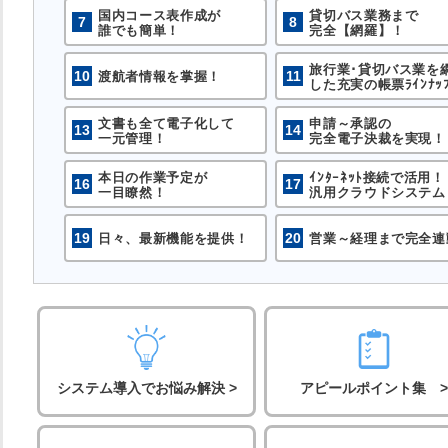
国内コース表作成が
貸切バス業務まで
7
8
誰でも簡単！
完全【網羅】！
旅行業･貸切バス業を
10
11
渡航者情報を掌握！
した充実の帳票ﾗｲﾝﾅｯﾌ
文書も全て電子化して
申請～承認の
13
14
一元管理！
完全電子決裁を実現！
本日の作業予定が
ｲﾝﾀｰﾈｯﾄ接続で活用！
16
17
一目瞭然！
汎用クラウドシステム
19
20
日々、最新機能を提供！
営業～経理まで完全連
システム導入でお悩み解決 >
アピールポイント集 >