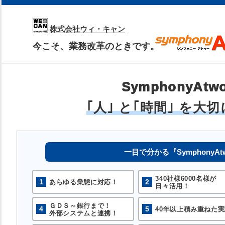
株式会社ウィ・キャン
今こそ、業務改革のときです。
SymphonyAt
｢人｣ と｢時間｣ を大
一目で分かる『SymphonyAt
340社様6000名様が
1
2
あらゆる業態に対応！
日々活用！
ＧＤＳ～銀行まで！
4
5
40年以上積み重ねた実
外部システムと連携！